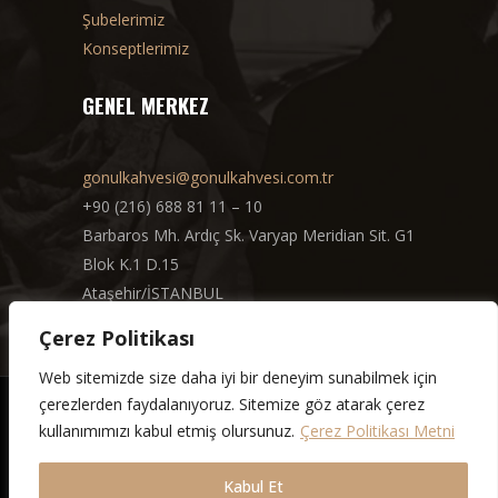
Şubelerimiz
Konseptlerimiz
GENEL MERKEZ
gonulkahvesi@gonulkahvesi.com.tr
+90 (216) 688 81 11 – 10
Barbaros Mh. Ardıç Sk. Varyap Meridian Sit. G1
Blok K.1 D.15
Ataşehir/İSTANBUL
Çerez Politikası
Web sitemizde size daha iyi bir deneyim sunabilmek için
çerezlerden faydalanıyoruz. Sitemize göz atarak çerez
© Gönül Kahvesi
kullanımımızı kabul etmiş olursunuz.
Çerez Politikası Metni
2024 Tüm Hakları Saklıdır.
Kabul Et