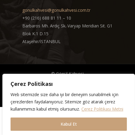
gonulkahvesi@gonulkahvesi.com.tr
+90 (216) 688 81 11 – 10
Barbaros Mh. Ardıç Sk. Varyap Meridian Sit. G1
Blok K.1 D.15
Ataşehir/İSTANBUL
© Gönül Kahvesi
Çerez Politikası
2024 Tüm Hakları Saklıdır.
Web sitemizde size daha iyi bir deneyim sunabilmek için
çerezlerden faydalanıyoruz. Sitemize göz atarak çerez
kullanımımızı kabul etmiş olursunuz.
Çerez Politikası Metni
Kabul Et