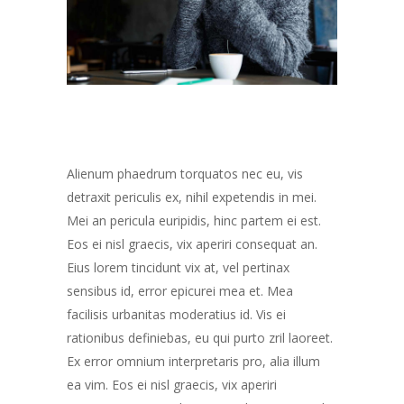
Alienum phaedrum torquatos nec eu, vis
detraxit periculis ex, nihil expetendis in mei.
Mei an pericula euripidis, hinc partem ei est.
Eos ei nisl graecis, vix aperiri consequat an.
Eius lorem tincidunt vix at, vel pertinax
sensibus id, error epicurei mea et. Mea
facilisis urbanitas moderatius id. Vis ei
rationibus definiebas, eu qui purto zril laoreet.
Ex error omnium interpretaris pro, alia illum
ea vim. Eos ei nisl graecis, vix aperiri