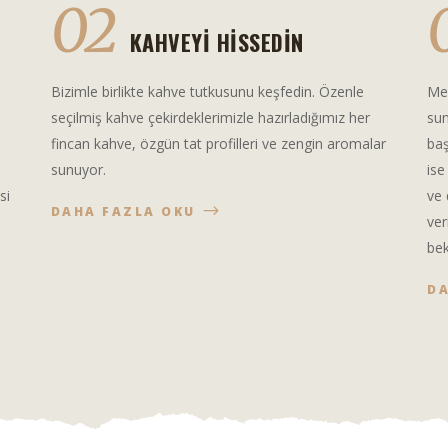
02
KAHVEYI HISSEDIN
Bizimle birlikte kahve tutkusunu keşfedin. Özenle
Men
seçilmiş kahve çekirdeklerimizle hazırladığımız her
sun
fincan kahve, özgün tat profilleri ve zengin aromalar
baş
sunuyor.
ise
si
ve 
DAHA FAZLA OKU
e
ver
bek
DA