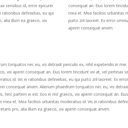
nax sensibus id, error epicurei
consequat an. Eius lorem tincidun
i rationibus definiebas, eu qui
mea et. Mea facilisis urbanitas m
, alia illum ea graecis, vix
purto zril laoreet. Ex error omniu
aperiri consequat anvim.
m torquatos nec eu, vis detraxit periculis ex, nihil expetendis in mei. 
cis, vix aperiri consequat an. Eius lorem tincidunt vix at, vel pertinax s
atius id. Vis ei rationibus definiebas, eu qui purto zril laoreet. Ex erro
eriri consequat anvim. Alienum phaedrum torquatos nec eu, vis detraxit 
is, hinc partem ei est. Eos ei nisl graecis, vix aperiri consequat an. Eiu
ei mea et. Mea facilisis urbanitas moderatius id. Vis ei rationibus defini
taris pro, alia illum ea graecis, vix aperiri consequat anvim.