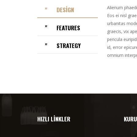
Alienum phaedru
"
DESIGN
Eos ei nisl grae
urbanitas moder
"
FEATURES
graecis, vix ap
pericula euripid
"
STRATEGY
id, error epicur
omnium interpre
HIZLI LINKLER
KURU