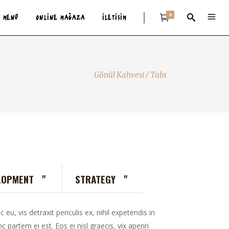
0
MENÜ
ONLINE MAĞAZA
İLETIŞIM
Gönül Kahvesi
/
Tabs
"
"
LOPMENT
STRATEGY
, vis detraxit periculis ex, nihil expetendis in
c partem ei est. Eos ei nisl graecis, vix aperiri