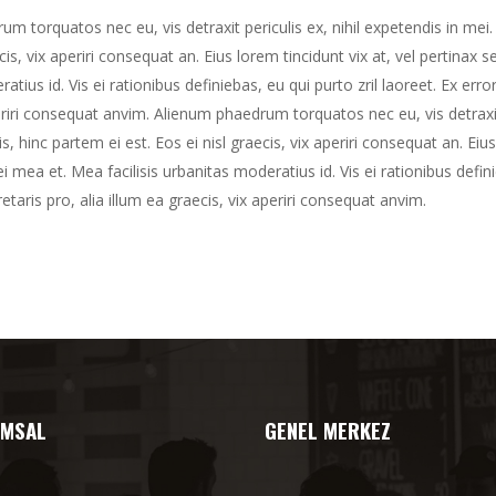
m torquatos nec eu, vis detraxit periculis ex, nihil expetendis in mei. 
cis, vix aperiri consequat an. Eius lorem tincidunt vix at, vel pertinax s
atius id. Vis ei rationibus definiebas, eu qui purto zril laoreet. Ex erro
eriri consequat anvim. Alienum phaedrum torquatos nec eu, vis detraxit 
is, hinc partem ei est. Eos ei nisl graecis, vix aperiri consequat an. Eiu
ei mea et. Mea facilisis urbanitas moderatius id. Vis ei rationibus defini
taris pro, alia illum ea graecis, vix aperiri consequat anvim.
MSAL
GENEL MERKEZ