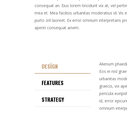
consequat an. Eius lorem tincidunt vix at, vel perti
mea et. Mea facilisis urbanitas moderatius id. Vis e
purto zril laoreet. Ex error omnium interpretaris pro
aperiri consequat anvim.
Alienum phaedru
DESIGN
Eos ei nisl grae
urbanitas moder
FEATURES
graecis, vix ap
pericula euripid
STRATEGY
id, error epicur
omnium interpre