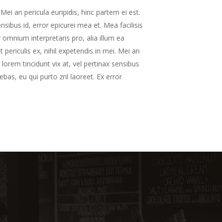
Mei an pericula euripidis, hinc partem ei est.
ensibus id, error epicurei mea et. Mea facilisis
r omnium interpretaris pro, alia illum ea
periculis ex, nihil expetendis in mei. Mei an
s lorem tincidunt vix at, vel pertinax sensibus
ebas, eu qui purto zril laoreet. Ex error