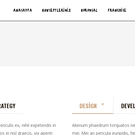
ANASAYFA
KONSEPTLERIMIZ
KURUMSAL
FRANCHISE
"
RATEGY
DESIGN
DEVE
iculis ex, nihil expetendis in
Alienum phaedrum torquatos nec eu
s ei nisl graecis, vix aperiri
mei. Mei an pericula euripidis, hin