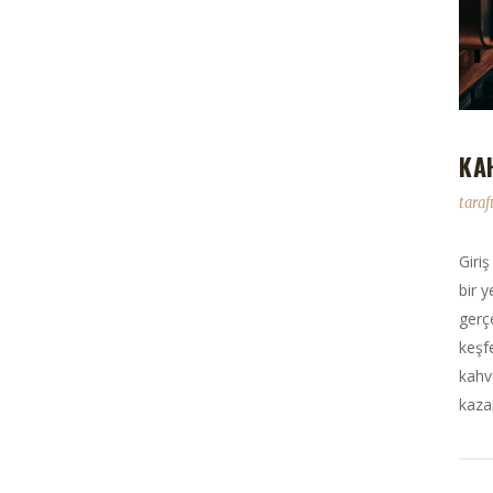
KA
tara
Giri
bir 
gerç
keşf
kahv
kaza