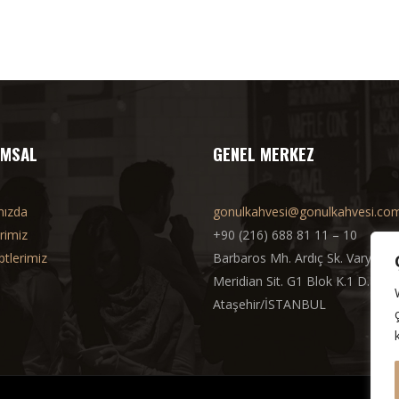
MSAL
GENEL MERKEZ
mızda
gonulkahvesi@gonulkahvesi.com
rimiz
+90 (216) 688 81 11 – 10
tlerimiz
Barbaros Mh. Ardıç Sk. Varyap
Meridian Sit. G1 Blok K.1 D.15
Ataşehir/İSTANBUL