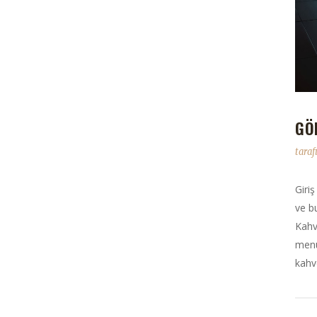
GÖ
tara
Giriş
ve b
Kahv
menü
kahve