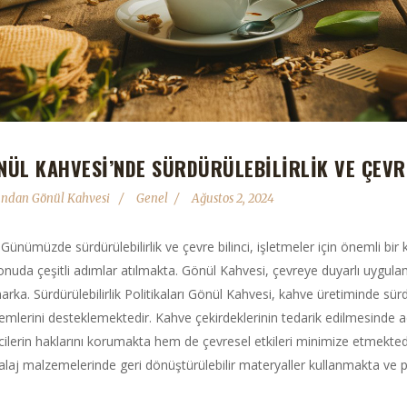
NÜL KAHVESI’NDE SÜRDÜRÜLEBILIRLIK VE ÇEVRE
fından
Gönül Kahvesi
Genel
Ağustos 2, 2024
ş Günümüzde sürdürülebilirlik ve çevre bilinci, işletmeler için önemli b
onuda çeşitli adımlar atılmakta. Gönül Kahvesi, çevreye duyarlı uygulama
arka. Sürdürülebilirlik Politikaları Gönül Kahvesi, kahve üretiminde sürd
emlerini desteklemektedir. Kahve çekirdeklerinin tedarik edilmesinde adi
icilerin haklarını korumakta hem de çevresel etkileri minimize etmekt
laj malzemelerinde geri dönüştürülebilir materyaller kullanmakta ve pl