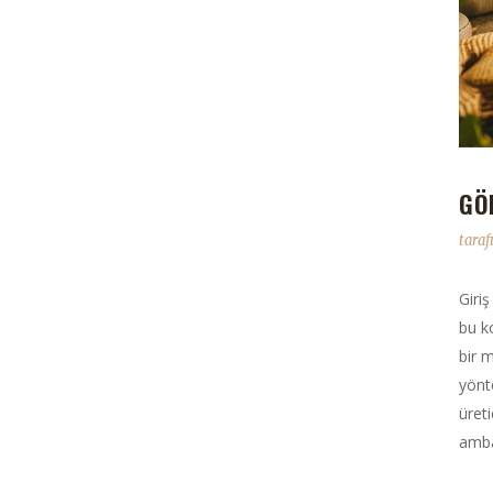
GÖ
tara
Giri
bu k
bir m
yönt
üret
amba