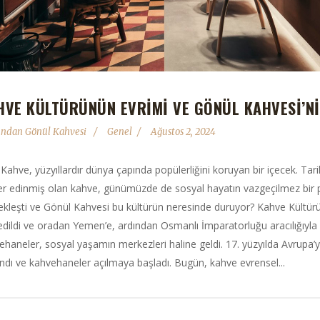
HVE KÜLTÜRÜNÜN EVRIMI VE GÖNÜL KAHVESI’NI
fından
Gönül Kahvesi
Genel
Ağustos 2, 2024
ş Kahve, yüzyıllardır dünya çapında popülerliğini koruyan bir içecek. T
yer edinmiş olan kahve, günümüzde de sosyal hayatın vazgeçilmez bir pa
ekleşti ve Gönül Kahvesi bu kültürün neresinde duruyor? Kahve Kültürü
edildi ve oradan Yemen’e, ardından Osmanlı İmparatorluğu aracılığıyl
ehaneler, sosyal yaşamın merkezleri haline geldi. 17. yüzyılda Avrupa’
ndı ve kahvehaneler açılmaya başladı. Bugün, kahve evrensel...