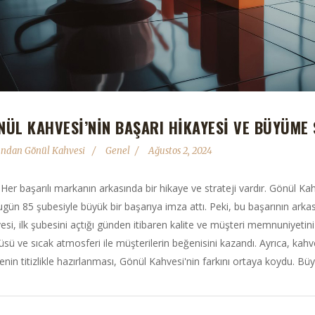
NÜL KAHVESI’NIN BAŞARI HIKAYESI VE BÜYÜME 
fından
Gönül Kahvesi
Genel
Ağustos 2, 2024
 Her başarılı markanın arkasında bir hikaye ve strateji vardır. Gönül Ka
ugün 85 şubesiyle büyük bir başarıya imza attı. Peki, bu başarının arka
esi, ilk şubesini açtığı günden itibaren kalite ve müşteri memnuniyetin
sü ve sıcak atmosferi ile müşterilerin beğenisini kazandı. Ayrıca, kahve
nin titizlikle hazırlanması, Gönül Kahvesi'nin farkını ortaya koydu. Büyü